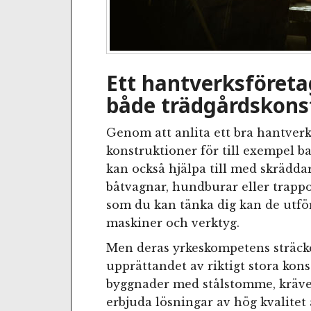
Ett hantverksföret
både trädgårdskonst
Genom att anlita ett bra hantver
konstruktioner för till exempel ba
kan också hjälpa till med skrädd
båtvagnar, hundburar eller trappo
som du kan tänka dig kan de utför
maskiner och verktyg.
Men deras yrkeskompetens sträcke
upprättandet av riktigt stora kons
byggnader med stålstomme, kräver
erbjuda lösningar av hög kvalitet