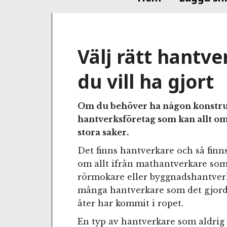
Välj rätt hantve
du vill ha gjort
Om du behöver ha någon konstrukti
hantverksföretag som kan allt o
stora saker.
Det finns hantverkare och så finn
om allt ifrån mathantverkare som 
rörmokare eller byggnadshantverka
många hantverkare som det gjorde
åter har kommit i ropet.
En typ av hantverkare som aldri