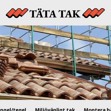
ingel/tegel
Miljövänligt tak
Montera h