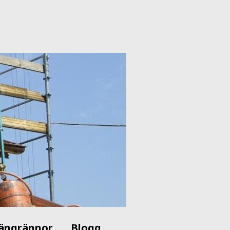
ängrännor
Blogg