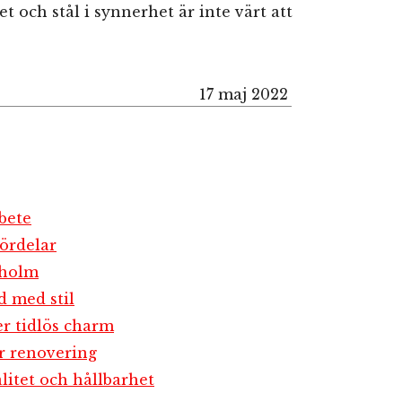
t och stål i synnerhet är inte värt att
17 maj 2022
bete
ördelar
kholm
d med stil
er tidlös charm
r renovering
litet och hållbarhet