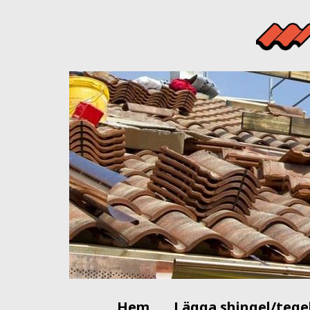
Hem
Lägga shingel/tege