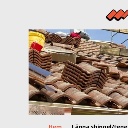
Hem
Lägga shingel/tege