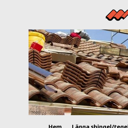
Hem
Lägga shingel/tege