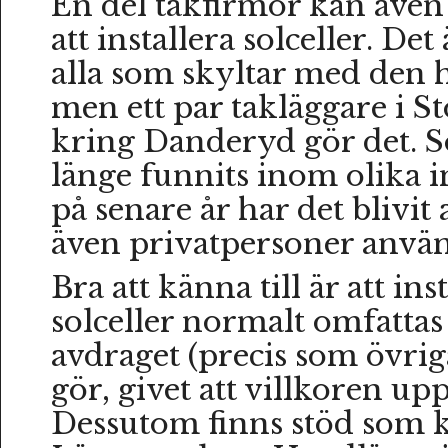
En del takfirmor kan även 
att installera solceller. Det
alla som skyltar med den h
men ett par takläggare i 
kring Danderyd gör det. So
länge funnits inom olika i
på senare år har det blivit a
även privatpersoner använ
Bra att känna till är att ins
solceller normalt omfatta
avdraget (precis som övrig
gör, givet att villkoren upp
Dessutom finns stöd som 