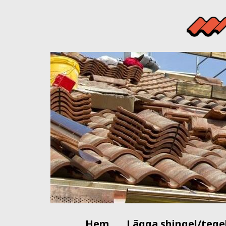
Hem
Lägga shingel/tege