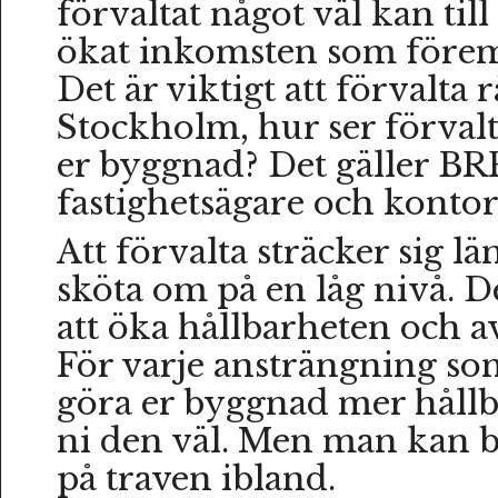
förvaltat något väl kan til
ökat inkomsten som förem
Det är viktigt att förvalta 
Stockholm, hur ser förval
er byggnad? Det gäller BR
fastighetsägare och kontor
Att förvalta sträcker sig lä
sköta om på en låg nivå. 
att öka hållbarheten och a
För varje ansträngning som
göra er byggnad mer hållba
ni den väl. Men man kan b
på traven ibland.