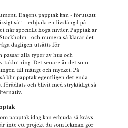
rgument. Dagens papptak kan - förutsatt
sigt sätt - erbjuda en livslängd på
et når speciellt höga nivåer. Papptak är
 i Stockholm - och numera så klarar det
råga dagligen utsätts för.
n passar alla typer av hus och
v taklutning. Det senare är det som
ingen till mångt och mycket. På
så blir papptak egentligen det enda
 förädlats och blivit med stryktåligt så
lternativ.
apptak
som papptak idag kan erbjuda så krävs
 är inte ett projekt du som lekman gör