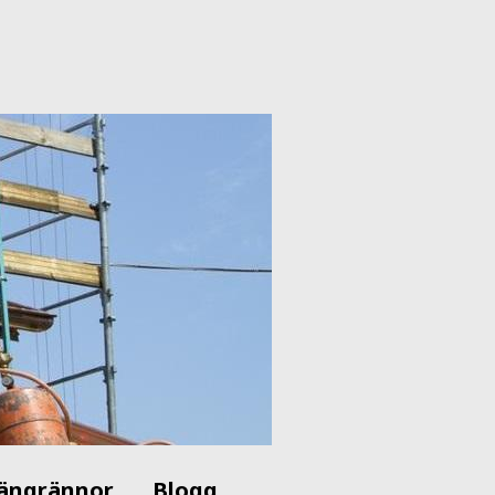
ängrännor
Blogg