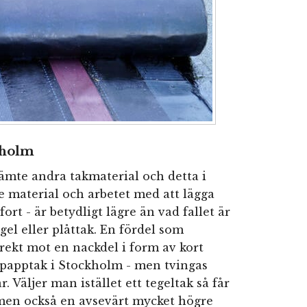
kholm
jämte andra takmaterial och detta i
e material och arbetet med att lägga
fort - är betydligt lägre än vad fallet är
l eller plåttak. En fördel som
irekt mot en nackdel i form av kort
t papptak i Stockholm - men tvingas
. Väljer man istället ett tegeltak så får
men också en avsevärt mycket högre