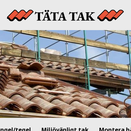
ingel/tegel
Miljövänligt tak
Montera h