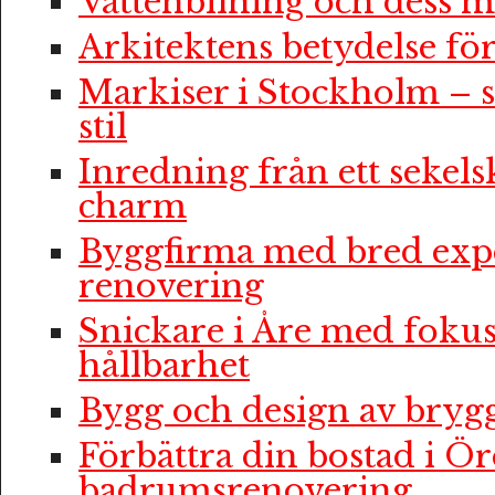
Vattenbilning och dess m
Arkitektens betydelse f
Markiser i Stockholm – 
stil
Inredning från ett sekelsk
charm
Byggfirma med bred expe
renovering
Snickare i Åre med fokus
hållbarhet
Bygg och design av bryg
Förbättra din bostad i Ö
badrumsrenovering