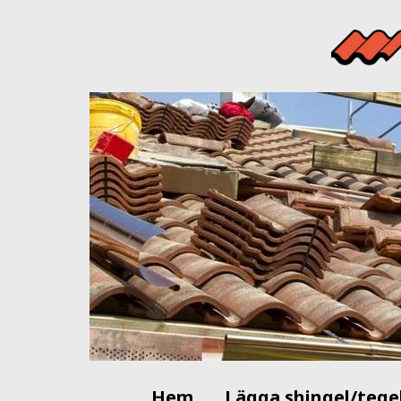
Hem
Lägga shingel/tege