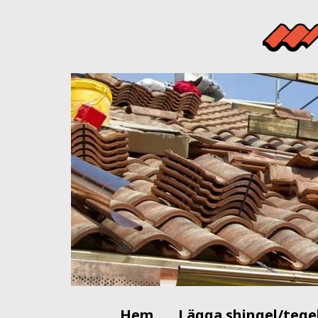
Hem
Lägga shingel/tege