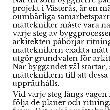
projekt i Västerås, är en m
oumbärliga samarbetspart
mättekniker måste vara n
varje steg av byggprocess
arkitekten påbörjar ritnin
mätteknikern exakta mått
utgör grundvalen för arkit
När byggandet väl startar, 
mätteknikern till att dessa
upprätthålls.
Vid varje steg längs vägen
följa de planer och ritning