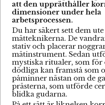
att den upprätthåller kor
dimensioner under hela
arbetsprocessen.
Du har säkert sett dem ute 
mätteknikerna. De vandra
stativ och placerar noggra
mätinstrument. Sedan utfö
mystiska ritualer, som för 
dödliga kan framstå som o
påminner nästan om de ga
prästerna, som utförde cer
blidka gudarna.
På ett sätt är liknelsen ko