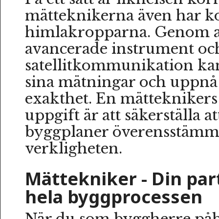
mätteknikerna även har k
himlakropparna. Genom a
avancerade instrument oc
satellitkommunikation kan
sina mätningar och uppnå
exakthet. En mättekniker
uppgift är att säkerställa a
byggplaner överensstäm
verkligheten.
Mättekniker - Din pa
hela byggprocessen
När du som byggherre påbö