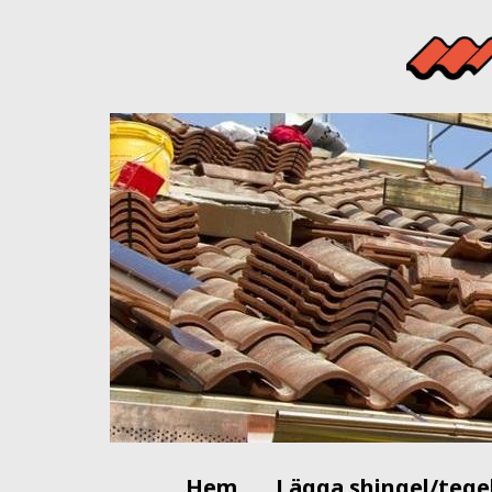
Hem
Lägga shingel/tege