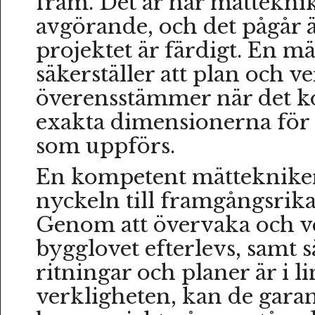
fram. Det är här mätteknik
avgörande, och det pågår ä
projektet är färdigt. En m
säkerställer att plan och v
överensstämmer när det k
exakta dimensionerna för
som uppförs.
En kompetent mättekniker 
nyckeln till framgångsrik
Genom att övervaka och ver
bygglovet efterlevs, samt sä
ritningar och planer är i l
verkligheten, kan de garant