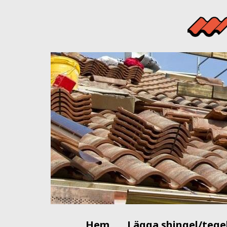
Hem
Lägga shingel/tege