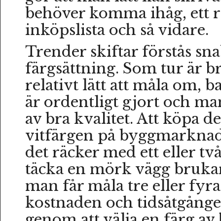
behöver komma ihåg, ett r
inköpslista och så vidare.
Trender skiftar förstås s
färgsättning. Som tur är b
relativt lätt att måla om, 
är ordentligt gjort och m
av bra kvalitet. Att köpa de
vitfärgen på byggmarknade
det räcker med ett eller två
täcka en mörk vägg brukar 
man får måla tre eller fyra
kostnaden och tidsåtgånge
genom att välja en färg av 