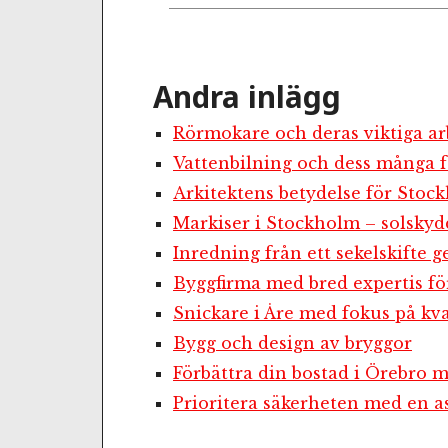
Andra inlägg
Rörmokare och deras viktiga ar
Vattenbilning och dess många f
Arkitektens betydelse för Stoc
Markiser i Stockholm – solskyd
Inredning från ett sekelskifte g
Byggfirma med bred expertis fö
Snickare i Åre med fokus på kva
Bygg och design av bryggor
Förbättra din bostad i Örebro
Prioritera säkerheten med en as