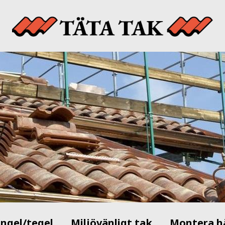
ingel/tegel
Miljövänligt tak
Montera h