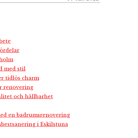
bete
ördelar
kholm
d med stil
er tidlös charm
r renovering
litet och hållbarhet
 med en badrumsrenovering
bestsanering i Eskilstuna