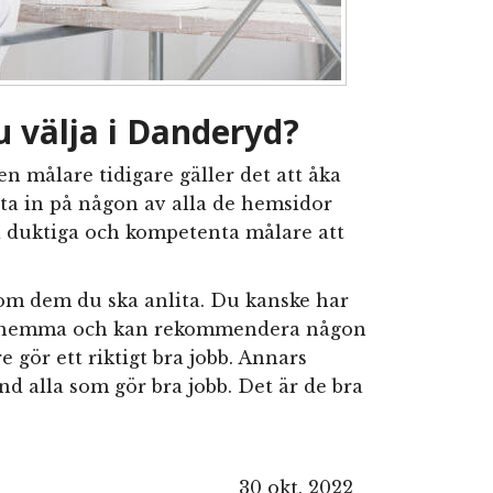
u välja i Danderyd?
en målare tidigare gäller det att åka
tta in på någon av alla de hemsidor
a duktiga och kompetenta målare att
r om dem du ska anlita. Du kanske har
t hemma och kan rekommendera någon
re gör ett riktigt bra jobb. Annars
nd alla som gör bra jobb. Det är de bra
30 okt. 2022