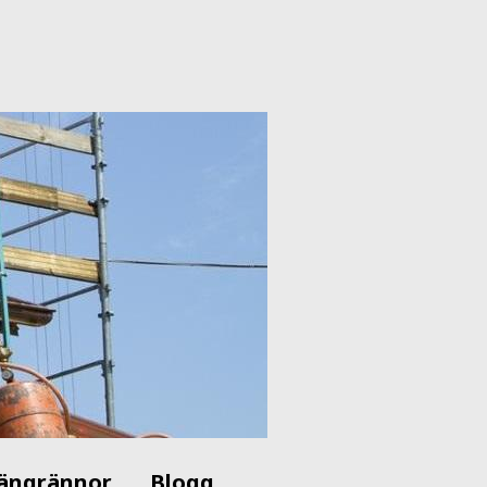
ängrännor
Blogg