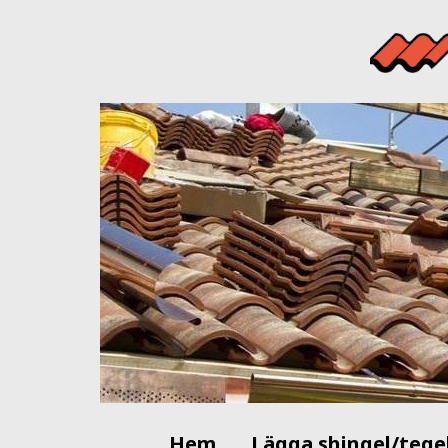
Hem
Lägga shingel/tege