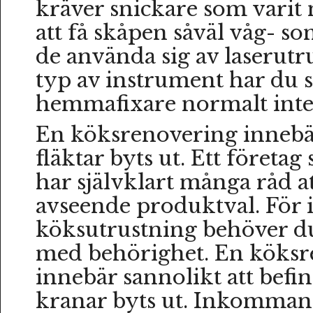
kräver snickare som varit 
att få skåpen såväl våg- s
de använda sig av laserut
typ av instrument har du
hemmafixare normalt inte t
En köksrenovering innebär
fläktar byts ut. Ett företa
har självklart många råd at
avseende produktval. För i
köksutrustning behöver du
med behörighet. En köksr
innebär sannolikt att befin
kranar byts ut. Inkomman