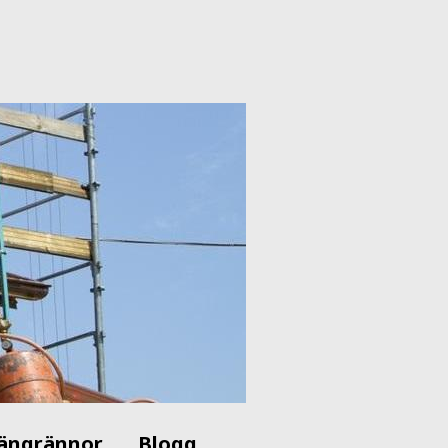
ängrännor
Blogg