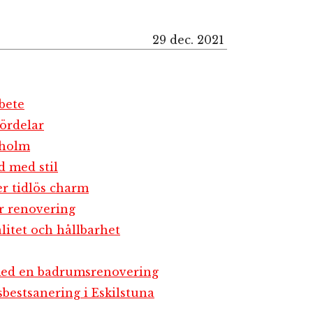
29 dec. 2021
bete
ördelar
kholm
d med stil
er tidlös charm
r renovering
litet och hållbarhet
 med en badrumsrenovering
bestsanering i Eskilstuna