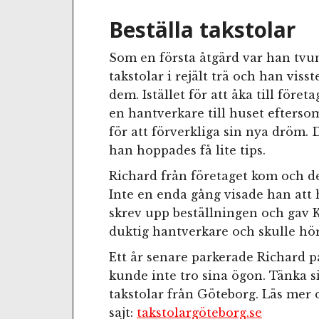
Beställa takstolar
Som en första åtgärd var han tvun
takstolar i rejält trä och han viss
dem. Istället för att åka till före
en hantverkare till huset efters
för att förverkliga sin nya dröm
han hoppades få lite tips.
Richard från företaget kom och d
Inte en enda gång visade han att 
skrev upp beställningen och gav K
duktig hantverkare och skulle höra
Ett år senare parkerade Richard 
kunde inte tro sina ögon. Tänka s
takstolar från Göteborg. Läs mer
sajt:
takstolargöteborg.se