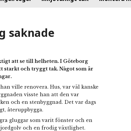
rg saknade
igt att se till helheten. I Göteborg
tt starkt och tryggt tak. Något som är
ngar.
 han ville renovera. Hus, var väl kanske
 byggnaden visste han att den var
arken och en stenbyggnad. Det var dags
agt, återuppbygga.
gra gluggar som varit fönster och en
 jordgolv och en frodig växtlighet.