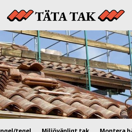
ingel/tegel
Miljövänligt tak
Montera h