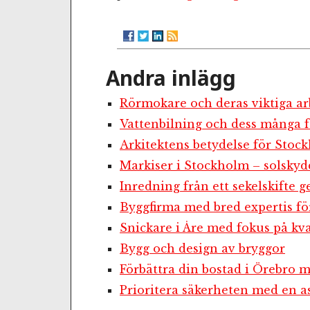
Andra inlägg
Rörmokare och deras viktiga ar
Vattenbilning och dess många f
Arkitektens betydelse för Stoc
Markiser i Stockholm – solskyd
Inredning från ett sekelskifte g
Byggfirma med bred expertis fö
Snickare i Åre med fokus på kva
Bygg och design av bryggor
Förbättra din bostad i Örebro
Prioritera säkerheten med en as