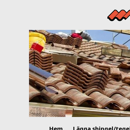
Hem
Lägga shingel/tege